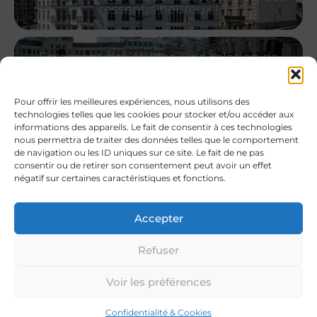
ressentis heureux !
En amont des études, une relation de
confiance et une aide à la décision.
Pour offrir les meilleures expériences, nous utilisons des
technologies telles que les cookies pour stocker et/ou accéder aux
Chantier Géant et Acoustique Haute
informations des appareils. Le fait de consentir à ces technologies
Qualité
nous permettra de traiter des données telles que le comportement
de navigation ou les ID uniques sur ce site. Le fait de ne pas
consentir ou de retirer son consentement peut avoir un effet
La vibration des infrastructures : Un
négatif sur certaines caractéristiques et fonctions.
savoir-faire technique qui a bien évolué
Accepter
Impact du bruit des transports sur la
Refuser
santé
Voir les préférences
<
1
…
3
4
5
6
7
…
12
>
Confidentialité & Cookies