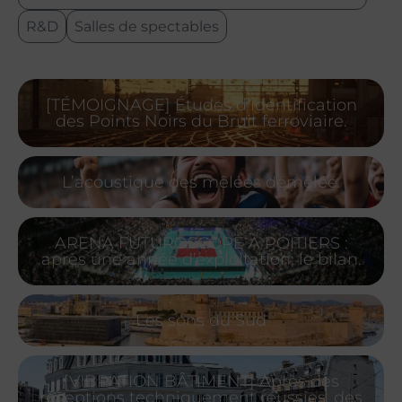
R&D
Salles de spectables
[TÉMOIGNAGE] Études d’identification
des Points Noirs du Bruit ferroviaire.
L’acoustique des mêlées démêlée.
ARENA FUTUROSCOPE À POITIERS :
après une année d’exploitation, le bilan.
Les sons du Sud
[VIBRATION BÂTIMENT] Après des
réceptions techniquement réussies, des