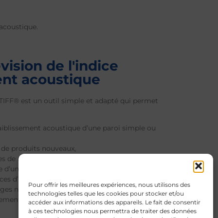
 acoustique.
vision de l'indice
ent acoustique
TIFF® est un outil simple et adapté qui permet
faiblissement acoustique d’une paroi simple ou
de produits nouveaux,
 de mesures en laboratoire,
e d’un doublage en fonction de son support,
ces d’ouvrages conventionnels,
Pour offrir les meilleures expériences, nous utilisons des
ages non conventionnels et leur optimisation,
technologies telles que les cookies pour stocker et/ou
ment acoustique d’une paroi.
accéder aux informations des appareils. Le fait de consentir
à ces technologies nous permettra de traiter des données