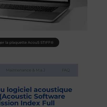
ger la plaquette AcouS STIFF®
Maintenance & M.a.J
FAQ
u logiciel acoustique
(Acoustic Software
sion Index Full