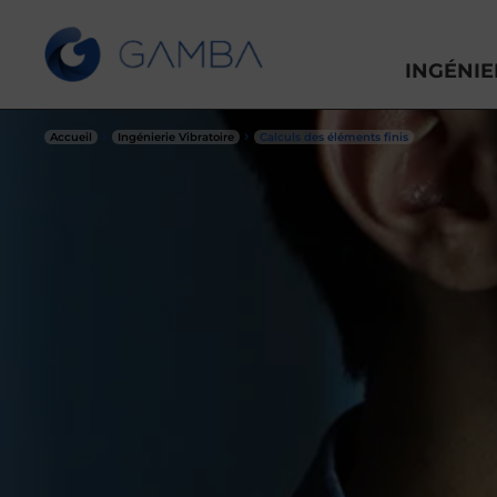
INGÉNIE
›
›
Accueil
Ingénierie Vibratoire
Calculs des éléments finis