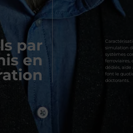
ls par
Caractérisat
simulation d
nis en
systèmes con
ferroviaires
dédiés, aide
ration
font le quot
doctorants.