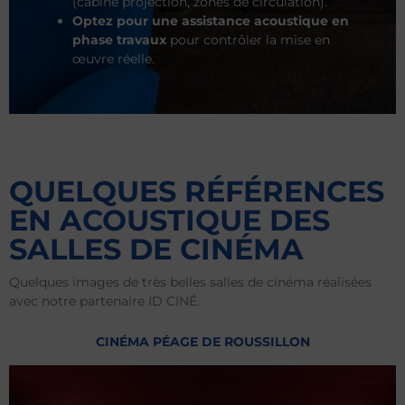
(cabine projection, zones de circulation).
Optez pour une assistance acoustique en
phase travaux
pour contrôler la mise en
œuvre réelle.
QUELQUES RÉFÉRENCES
EN ACOUSTIQUE DES
SALLES DE CINÉMA
Quelques images de très belles salles de cinéma réalisées
avec notre partenaire ID CINÉ.
CINÉMA PÉAGE DE ROUSSILLON