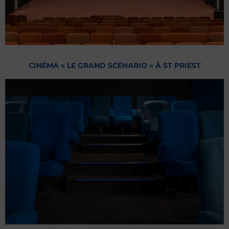
CINÉMA « LE GRAND SCÉNARIO » À ST PRIEST