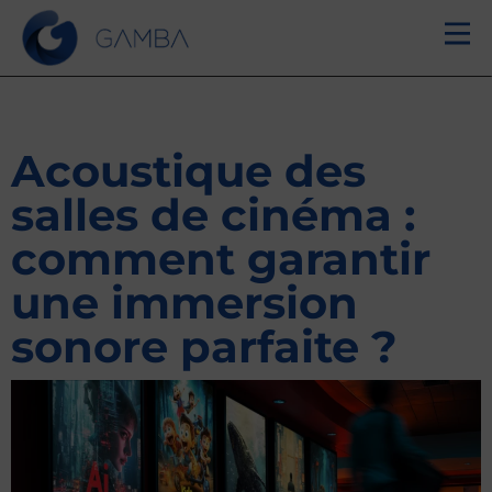
Acoustique des
salles de cinéma :
comment garantir
une immersion
sonore parfaite ?