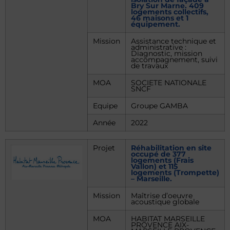
Bry Sur Marne. 409
logements collectifs,
46 maisons et 1
équipement.
Mission
Assistance technique et
administrative :
Diagnostic, mission
accompagnement, suivi
de travaux
MOA
SOCIETE NATIONALE
SNCF
Equipe
Groupe GAMBA
Année
2022
Projet
Réhabilitation en site
occupé de 377
logements (Frais
Vallon) et 115
logements (Trompette)
– Marseille.
Mission
Maîtrise d’oeuvre
acoustique globale
MOA
HABITAT MARSEILLE
PROVENCE AIX-