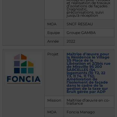
et réalisation de travaux
d’isolations de façades :
Diagnostic,
préconisations, suivi
jusqu’à réception
MOA
SNCF RESEAU
Equipe
Groupe GAMBA
Année
2022
Projet
Maîtrise d’œuvre pour
la Résidence le Village
1/5 Place de la
Libération et 2/2bis rue
de Miraville 95 200
SARCELLES (54
logements (10 T2, 22
T3, 11 T4, 11 T5)).
Amélioration de
l’isolement de façade
dans le cadre de la
gestion de la taxe sur
bruit gérée par ADP
Mission
Maîtrise d’œuvre en co-
traitance
MOA
Foncia Manago