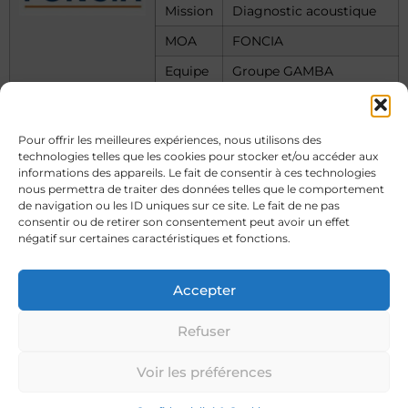
Mission
Diagnostic acoustique
MOA
FONCIA
Equipe
Groupe GAMBA
Année
2020
Pour offrir les meilleures expériences, nous utilisons des
Projet
Résidence Pontrémoli
à Sarcelles.
technologies telles que les cookies pour stocker et/ou accéder aux
Amélioration de
informations des appareils. Le fait de consentir à ces technologies
l’isolement de façade
dans le cadre de la
nous permettra de traiter des données telles que le comportement
gestion de la taxe sur
de navigation ou les ID uniques sur ce site. Le fait de ne pas
bruit gérée par ADP.
consentir ou de retirer son consentement peut avoir un effet
négatif sur certaines caractéristiques et fonctions.
Mission
Diagnostic acoustique
de logements riverain
de l’aéroport de Roissy
CDG
Accepter
MOA
IMMOBILIERE 3F
Refuser
Equipe
Groupe GAMBA
Année
2020
Voir les préférences