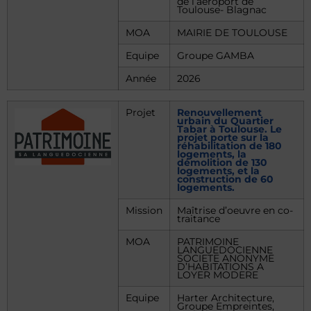
de l’aéroport de
Toulouse- Blagnac
MOA
MAIRIE DE TOULOUSE
Equipe
Groupe GAMBA
Année
2026
Projet
Renouvellement
urbain du Quartier
Tabar à Toulouse. Le
projet porte sur la
réhabilitation de 180
logements, la
démolition de 130
logements, et la
construction de 60
logements.
Mission
Maîtrise d’oeuvre en co-
traitance
MOA
PATRIMOINE
LANGUEDOCIENNE
SOCIETE ANONYME
D’HABITATIONS A
LOYER MODERE
Equipe
Harter Architecture,
Groupe Empreintes,