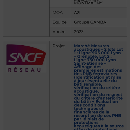
MONTMAGNY
MOA
A2I
Equipe
Groupe GAMBA
Année
2023
Projet
Marché Mesures
acoustiques – 2 lots Lot
1 : Ligne 905 000 Lyon
– Grenoble, Lot 2 :
Ligne 750 000 Lyon –
Saint-Etienne –
Affinage des
premières estimations
des PNB ferroviaires
(Identification et mise
à jour éventuelle du
bâti sensible,
vérification du critère
acoustique,
vérification du respect
du critère d’antériorité
du bâti) + Évaluation
des conditions
techniques et
financières de la
résorption de ces PNB
par le biais de
protections
acoustiques à la source
et/ou de protections