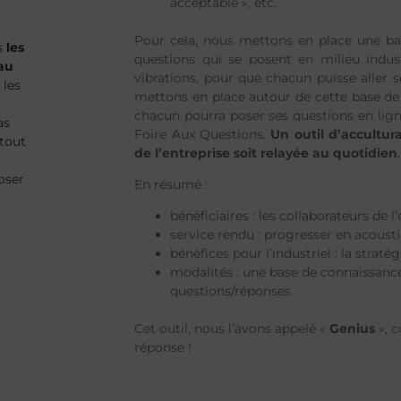
acceptable », etc.
Pour cela, nous mettons en place une ba
s
les
questions qui se posent en milieu indust
 au
vibrations, pour que chacun puisse aller 
 les
mettons en place autour de cette base d
chacun pourra poser ses questions en ligne
as
Foire Aux Questions.
Un outil d’accultur
rtout
de l’entreprise soit relayée au quotidien
.
oser
En résumé :
bénéficiaires : les collaborateurs de l
service rendu : progresser en acoust
bénéfices pour l’industriel : la straté
modalités : une base de connaissance
questions/réponses
Cet outil, nous l’avons appelé «
Genius
», 
réponse !