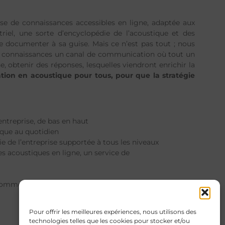
se de connaissances accessibles en ligne, adaptée aux
riel, une sorte d’encyclopédie de l’acoustique et des
se documenter à sa guise. Mais ce n’est pas tout ; nous
e connaissances un canal de communication où tout un
, obtenir des réponses, lesquelles viendront enrichir la
ation en acoustique pour tous, pour que la stratégie
’entreprise, de bas en haut
ique au quotidien
gie de l’entreprise supportée à tous les niveaux
s acoustiques en ligne, un service de
comme le génie dans sa lampe. Une question ? Une
Pour offrir les meilleures expériences, nous utilisons des
technologies telles que les cookies pour stocker et/ou