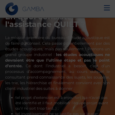
En quoi consiste
l'assistance QUIET ?
La mission première du bureau d’étude acoustique est
de faire du conseil. Cela passe potentiellement par des
études acoustiques, mais pas seulement ! Prenons un
grand groupe industriel :
les études acoustiques ne
devraient être que l’ultime étape et pas le point
d’entrée.
Ce dont l’industriel a besoin, c’est d’un
processus d’accompagnement, au cours duquel le
consultant prend connaissance des sujets, les soupèse,
les trie, les hiérarchise et finalement convient avec son
client industriel des suites à donner :
tel projet d’extension est à enjeu fort (ça n’avait pas
été identifié et il faut mobiliser l’équipe projet avant
qu’il ne soit trop tard…) ;
tel investissement ne se justifie pas sur le plan