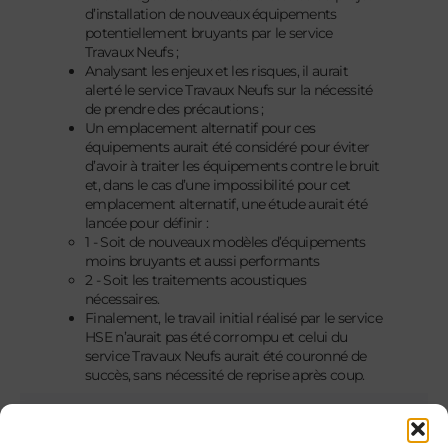
d’installation de nouveaux équipements
potentiellement bruyants par le service
Travaux Neufs ;
Analysant les enjeux et les risques, il aurait
alerté le service Travaux Neufs sur la nécessité
de prendre des précautions ;
Un emplacement alternatif pour ces
équipements aurait été considéré pour éviter
d’avoir à traiter les équipements contre le bruit
et, dans le cas d’une impossibilité pour cet
emplacement alternatif, une étude aurait été
lancée pour définir :
1 - Soit de nouveaux modèles d’équipements
moins bruyants et aussi performants
2 - Soit les traitements acoustiques
nécessaires.
Finalement, le travail initial réalisé par le service
HSE n’aurait pas été corrompu et celui du
service Travaux Neufs aurait été couronné de
succès, sans nécessité de reprise après coup.
2. Une nouvelle unité de production va être
construite, l’industriel se pose la question du