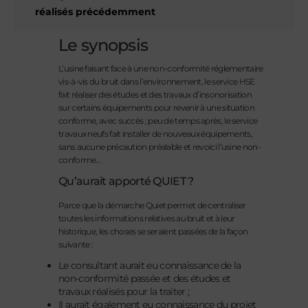
réalisés précédemment
Le synopsis
L’usine faisant face à une non-conformité réglementaire
vis-à-vis du bruit dans l’environnement, le service HSE
fait réaliser des études et des travaux d’insonorisation
sur certains équipements pour revenir à une situation
conforme, avec succès ; peu de temps après, le service
travaux neufs fait installer de nouveaux équipements,
sans aucune précaution préalable et revoici l’usine non-
conforme…
Qu’aurait apporté QUIET ?
Parce que la démarche Quiet permet de centraliser
toutes les informations relatives au bruit et à leur
historique, les choses se seraient passées de la façon
suivante :
Le consultant aurait eu connaissance de la
non-conformité passée et des études et
travaux réalisés pour la traiter ;
Il aurait également eu connaissance du projet