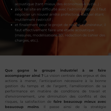
acoustique (tant mieux, des économies à la clé…) ;
pour tel site en difficulté avec l’administration, il faut
négocier un nouvel arrêté préfectoral, l’actuel étant
inutilement restrictif ;
et finalement pour le projet de nouvel incinérateur, il
faut effectivement faire une étude acoustique
(mesures, modélisations 3D, rédaction de cahier des
charges, etc.).
Que gagne le groupe industriel à se faire
accompagner ainsi ?
La vision centrale des enjeux et des
actions à mener, l’anticipation nécessaire à la bonne
gestion du temps et de l’argent, l’amélioration de sa
performance en matière de conditions de travail et
d’environnement, une diminution des conflits et des
risques, la satisfaction de
faire beaucoup mieux avec
beaucoup moins
. Il passe ainsi de la stratégie