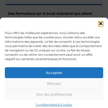
Des formations sur le bruit industriel qui allient
expertise, interactivité et efficacité.
Les avantages de suivre une formation avec Jeanne
Perier :
Pour offrir les meilleures expériences, nous utilisons des
technologies telles que les cookies pour stocker et/ou accéder aux
20 ans d’expérience en gestion du bruit au
informations des appareils. Le fait de consentir à ces technologies
travail dans le secteur industriel.
nous permettra de traiter des données telles que le comportement
de navigation ou les ID uniques sur ce site. Le fait de ne pas
Une formatrice capable de s’adapter à
consentir ou de retirer son consentement peut avoir un effet
tous les publics pour un apprentissage
négatif sur certaines caractéristiques et fonctions.
optimal.
Objectifs
Accepter
Refuser
Programme
résumé
Voir les préférences
Public
concerné
Confidentialité & Cookies