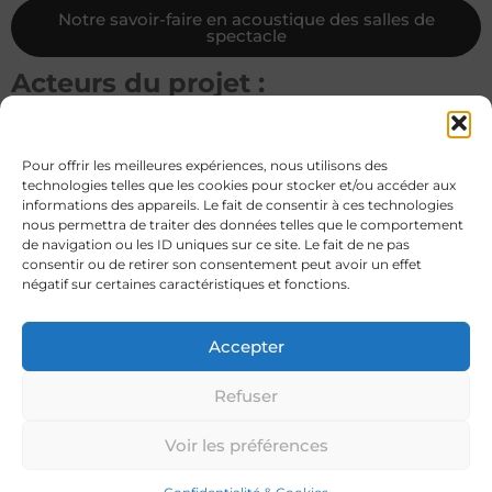
Notre savoir-faire en acoustique des salles de
spectacle
Acteurs du projet :
Maître d’ouvrage :
Communauté d’Agglomération Béziers
Méditerranée
Pour offrir les meilleures expériences, nous utilisons des
technologies telles que les cookies pour stocker et/ou accéder aux
Programmation :
AREP – Hélène Barbier
informations des appareils. Le fait de consentir à ces technologies
nous permettra de traiter des données telles que le comportement
Maîtrise d’œuvre :
de navigation ou les ID uniques sur ce site. Le fait de ne pas
consentir ou de retirer son consentement peut avoir un effet
ATELIER ARCHITECTURE & DEVELOPPEMENT
négatif sur certaines caractéristiques et fonctions.
[ARCHIDEV] (mandataire)
COVALENCE ARCHITECTES SAS (Architecte du
patrimoine)
Accepter
TPF-Ingénierie (BET structure, fluides, thermique, VRD,
SSI)
Refuser
SARL BET DURAND (BE environnemental)
SCENARCHIE Sébastien Riou (Scénographe)
Voir les préférences
ECO+ CONSTRUIRE (Economiste du bâtiment)
CRX-SUD (OPC)