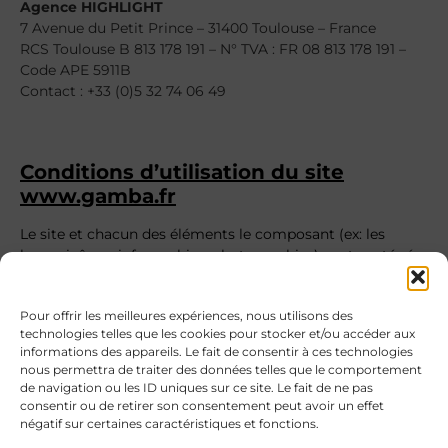
Agence HIGHLIGHT
7 Avenue du Petit Prince – 31400 Toulouse – France
RCS Toulouse B 813 178 191 – N° TVA : FR 08 813 178 191 –
Code APE 5911B
Contact : +33 (0)5 32 74 06 49
Conditions d’utilisation du site
www.gamba.fr
Le site et chacun des éléments le composant (ex: les
logos, icônes, infographies, photographies) sont protégés
au titre de la législation internationale de la propriété
intellectuelle. Les contenus figurant sur le site sont la
Pour offrir les meilleures expériences, nous utilisons des
propriété du Groupe GAMBA ou d’autres entreprises.
technologies telles que les cookies pour stocker et/ou accéder aux
Toute utilisation, reproduction ou représentation, par
informations des appareils. Le fait de consentir à ces technologies
quelque procédé que ce soit, et sur quelque support que
nous permettra de traiter des données telles que le comportement
ce soit, de tout ou partie du site et/ou des éléments qui le
de navigation ou les ID uniques sur ce site. Le fait de ne pas
composent n’est pas autorisée sans le consentement
consentir ou de retirer son consentement peut avoir un effet
expresse du Groupe GAMBA.
négatif sur certaines caractéristiques et fonctions.