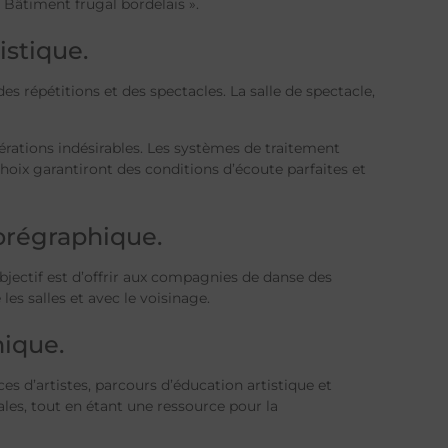
 Bâtiment frugal bordelais ».
istique.
es répétitions et des spectacles. La salle de spectacle,
bérations indésirables. Les systèmes de traitement
choix garantiront des conditions d’écoute parfaites et
orégraphique.
objectif est d’offrir aux compagnies de danse des
es salles et avec le voisinage.
mique.
s d’artistes, parcours d’éducation artistique et
ales, tout en étant une ressource pour la