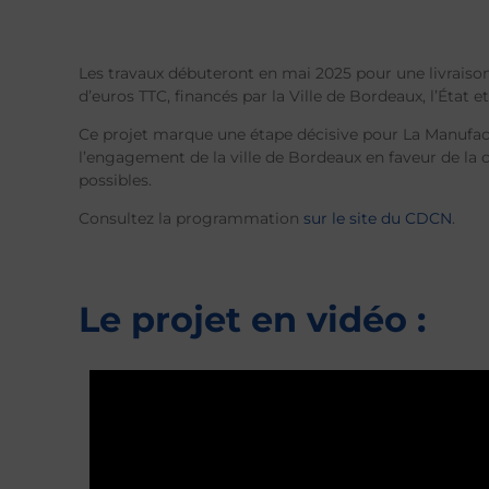
Les travaux débuteront en mai 2025 pour une livraison 
d’euros TTC, financés par la Ville de Bordeaux, l’État 
Ce projet marque une étape décisive pour La Manufact
l’engagement de la ville de Bordeaux en faveur de la 
possibles.
Consultez la programmation
sur le site du CDCN
.
Le projet en vidéo :