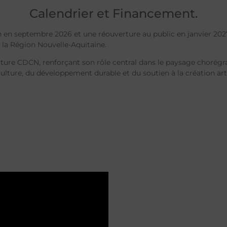
Calendrier et Financement.
en septembre 2026 et une réouverture au public en janvier 2027. L
et la Région Nouvelle-Aquitaine.
ure CDCN, renforçant son rôle central dans le paysage chorégra
culture, du développement durable et du soutien à la création ar