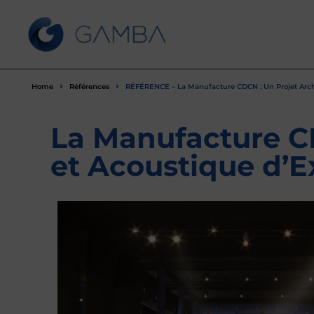
›
›
Home
Références
RÉFÉRENCE – La Manufacture CDCN : Un Projet Archit
La Manufacture CD
et Acoustique d’E