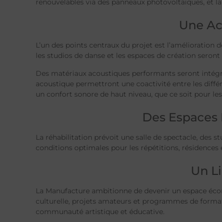
renouvelables via des panneaux photovoltaïques, et la 
Une Aco
L’un des points centraux du projet est l’amélioration d
les studios de danse et les espaces de création seront
Des matériaux acoustiques performants seront intégrés 
acoustique permettront une coactivité entre les différ
un confort sonore de haut niveau, que ce soit pour les 
Des Espaces 
La réhabilitation prévoit une salle de spectacle, des s
conditions optimales pour les répétitions, résidences 
Un Li
La Manufacture ambitionne de devenir un espace écores
culturelle, projets amateurs et programmes de formatio
communauté artistique et éducative.