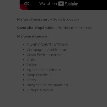
Maître d’ouvrage :
Ville de Bordeaux
Conduite d’opération :
Bordeaux Métropole
Maîtrise d’œuvre :
DUNE CONSTRUCTIONS
Compagnie Architecture
Colas Environnement
Otéis
Pollen
Agence Clair Obscur
Scop Ecozimut
Tereo
Intégrale de restauration
Groupe GAMBA