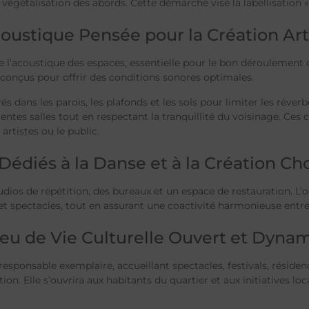
végétalisation des abords. Cette démarche vise la labellisation «
ustique Pensée pour la Création Art
e l’acoustique des espaces, essentielle pour le bon déroulement d
 conçus pour offrir des conditions sonores optimales.
dans les parois, les plafonds et les sols pour limiter les réver
entes salles tout en respectant la tranquillité du voisinage. Ces 
artistes ou le public.
Dédiés à la Danse et à la Création Ch
tudios de répétition, des bureaux et un espace de restauration. L’
et spectacles, tout en assurant une coactivité harmonieuse entre l
eu de Vie Culturelle Ouvert et Dyna
ponsable exemplaire, accueillant spectacles, festivals, résidence
n. Elle s’ouvrira aux habitants du quartier et aux initiatives loc