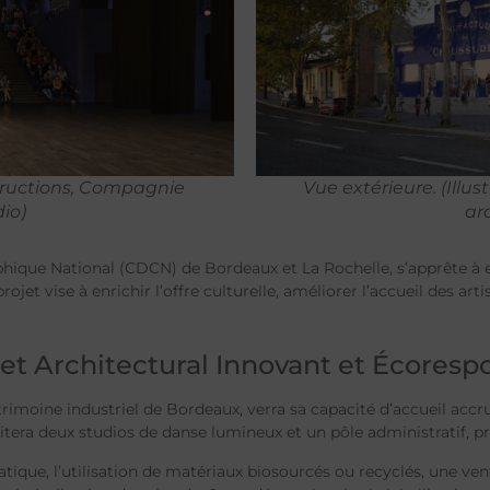
nstructions, Compagnie
Vue extérieure. (Illu
io)
ar
ique National (CDCN) de Bordeaux et La Rochelle, s’apprête à
projet vise à enrichir l’offre culturelle, améliorer l’accueil des a
et Architectural Innovant et Écoresp
moine industriel de Bordeaux, verra sa capacité d’accueil accrue
tera deux studios de danse lumineux et un pôle administratif, pr
tique, l’utilisation de matériaux biosourcés ou recyclés, une ven