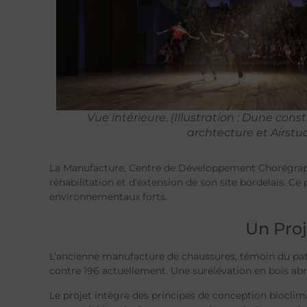
Vue intérieure. (Illustration : Dune co
archtecture et Airstud
La Manufacture, Centre de Développement Chorégraph
réhabilitation et d’extension de son site bordelais. Ce 
environnementaux forts.
Un Proj
L’ancienne manufacture de chaussures, témoin du patri
contre 196 actuellement. Une surélévation en bois abri
Le projet intègre des principes de conception bioclima