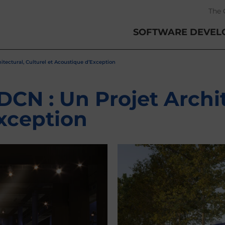
The 
SOFTWARE DEVEL
ectural, Culturel et Acoustique d’Exception
CN : Un Projet Archite
xception