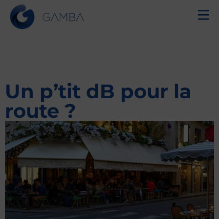
Un p’tit dB pour la
route ?