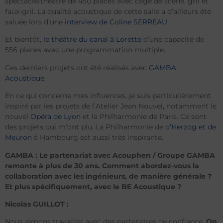
spectacle/théâtre de 450 places avec cage de scène, gril et
faux-gril. La qualité acoustique de cette salle a d’ailleurs été
saluée lors d’une
interview de Coline SERREAU
.
Et bientôt,
le théâtre du canal à Lorette
d’une capacité de
556 places avec une programmation multiple.
Ces derniers projets ont été réalisés avec
GAMBA
Acoustique
.
En ce qui concerne mes influences, je suis particulièrement
inspiré par les projets de l’Atelier Jean Nouvel, notamment le
nouvel
Opéra de Lyon
et la Philharmonie de Paris. Ce sont
des projets qui m’ont plu. La Philharmonie de
d’Herzog et de
Meuron
à Hambourg est aussi très inspirante.
GAMBA : Le partenariat avec Acouphen / Groupe GAMBA
remonte à plus de 30 ans. Comment abordez-vous la
collaboration avec les ingénieurs, de manière générale ?
Et plus spécifiquement, avec le BE Acoustique ?
Nicolas GUILLOT :
Nous aimons travailler avec des partenaires de confiance.
On